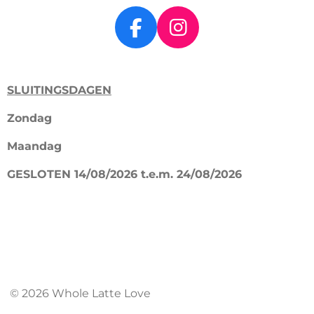
F
I
a
n
c
s
SLUITINGSDAGEN
e
t
b
a
Zondag
o
g
Maandag
o
r
k
a
GESLOTEN 14/08/2026 t.e.m. 24/08/2026
m
© 2026 Whole Latte Love