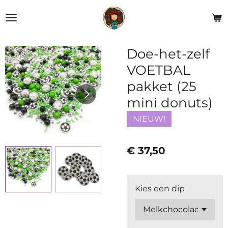
Ga
direct
naar
de
Doe-het-zelf
hoofdinhoud
VOETBAL
pakket (25
mini donuts)
NIEUW!
€ 37,50
Kies een dip