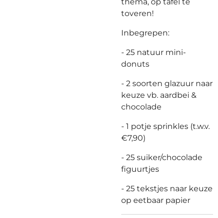
thema, op tafel te
toveren!
Inbegrepen:
- 25 natuur mini-
donuts
- 2 soorten glazuur naar
keuze vb. aardbei &
chocolade
- 1 potje sprinkles (t.w.v.
€7
,90)
- 25 suiker/chocolade
figuurtjes
- 25 tekstjes naar keuze
op eetbaar papier