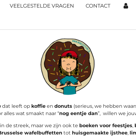
VEELGESTELDE VRAGEN
CONTACT
e
dat leeft op
koffie
en
donuts
(serieus, we hebben waarsc
r alles wat smaakt naar “
nog eentje dan
”, willen we jou
in de streek, maar we zijn ook te
boeken voor feestjes
,
Brusselse wafelbuffetten
tot
huisgemaakte ijsthee
,
li