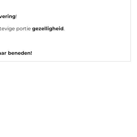
evering
!
tevige portie
gezelligheid
.
naar beneden!