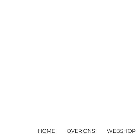
Ga
direct
naar
de
hoofdinhoud
HOME
OVER ONS
WEBSHOP