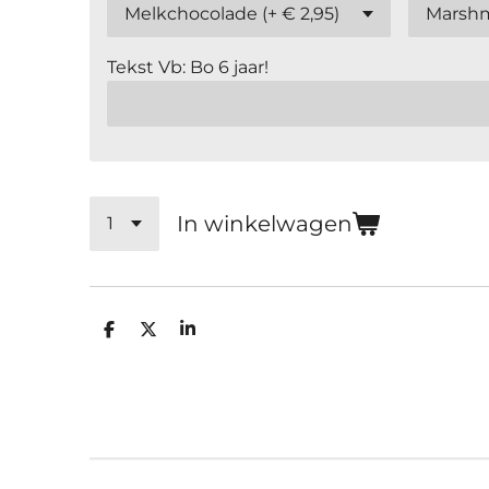
Tekst Vb: Bo 6 jaar!
In winkelwagen
D
D
S
e
e
h
l
e
a
e
l
r
n
e