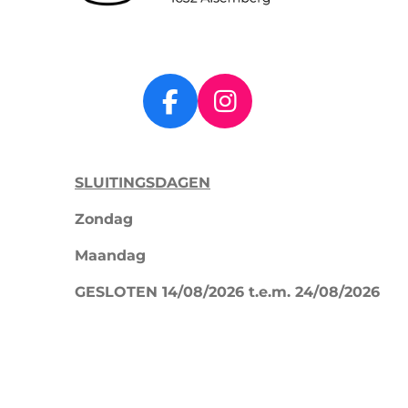
F
I
a
n
c
s
SLUITINGSDAGEN
e
t
b
a
Zondag
o
g
Maandag
o
r
k
a
GESLOTEN 14/08/2026 t.e.m. 24/08/2026
m