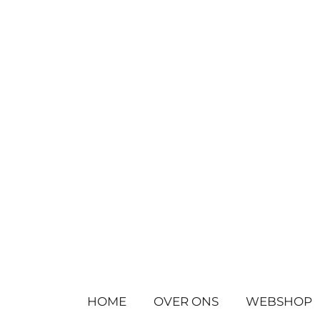
Ga
direct
naar
de
hoofdinhoud
HOME
OVER ONS
WEBSHOP