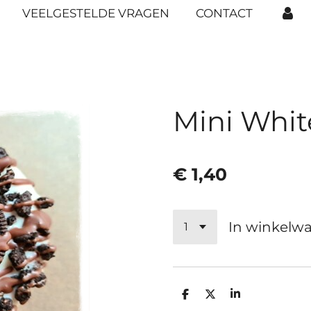
VEELGESTELDE VRAGEN
CONTACT
Mini Whi
€ 1,40
In winkelw
D
D
S
e
e
h