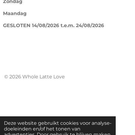
Zondag
o
g
Maandag
o
r
k
a
GESLOTEN 14/08/2026 t.e.m. 24/08/2026
m
© 2026 Whole Latte Love
Deze website gebruikt cookies voor analyse-
doeleinden en/of het tonen van
advertenties. Door gebruik te blijven maken