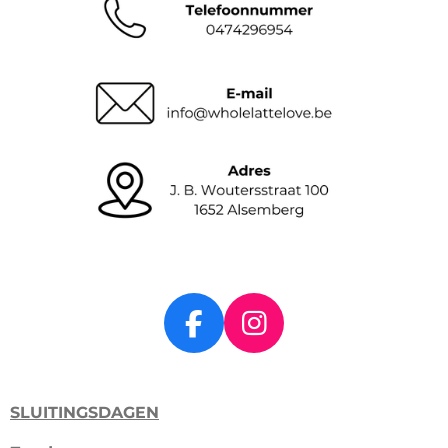
F
I
a
n
c
s
SLUITINGSDAGEN
e
t
b
a