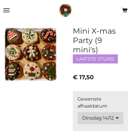
Ga
direct
naar
de
Mini X-mas
hoofdinhoud
Party (9
mini's)
LAATSTE STUKS!
€ 17,50
Gewenste
afhaaldatum