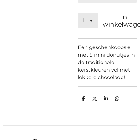
In
winkelwag
Een geschenkdoosje
met 9 mini donutjes in
de traditionele
kerstkleuren vol met
lekkere chocolade!
D
D
S
D
e
e
h
e
l
e
a
l
e
l
r
e
n
e
n