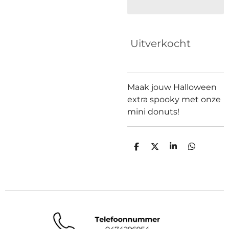
Uitverkocht
Maak jouw Halloween
extra spooky met onze
mini donuts!
D
D
S
D
e
e
h
e
l
e
a
l
e
l
r
e
n
e
n