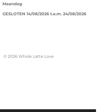
Maandag
o
r
k
a
GESLOTEN 14/08/2026 t.e.m. 24/08/2026
m
© 2026 Whole Latte Love