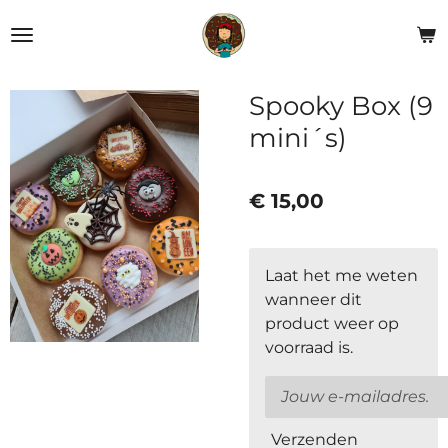
Ga
direct
naar
de
Spooky Box (9
hoofdinhoud
mini´s)
€ 15,00
Laat het me weten
wanneer dit
product weer op
voorraad is.
Verzenden