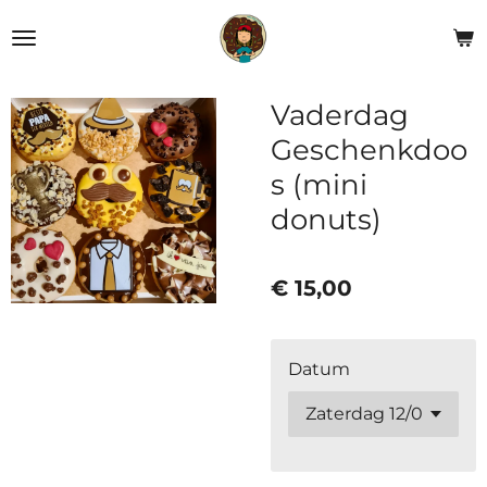
Ga
direct
naar
de
Vaderdag
hoofdinhoud
Geschenkdoo
s (mini
donuts)
€ 15,00
Datum