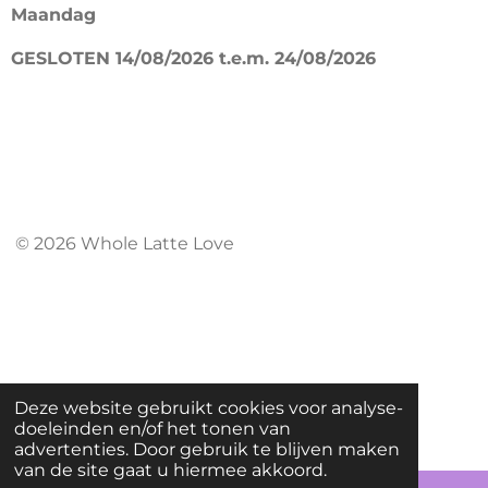
Maandag
o
r
k
a
GESLOTEN 14/08/2026 t.e.m. 24/08/2026
m
© 2026 Whole Latte Love
Deze website gebruikt cookies voor analyse-
doeleinden en/of het tonen van
advertenties. Door gebruik te blijven maken
van de site gaat u hiermee akkoord.