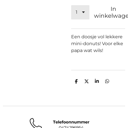
In
winkelwag
Een doosje vol lekkere
mini-donuts! Voor elke
papa wat wils!
D
D
S
D
e
e
h
e
l
e
a
l
e
l
r
e
n
e
n