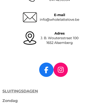
F
I
a
n
c
s
SLUITINGSDAGEN
e
t
b
a
Zondag
o
g