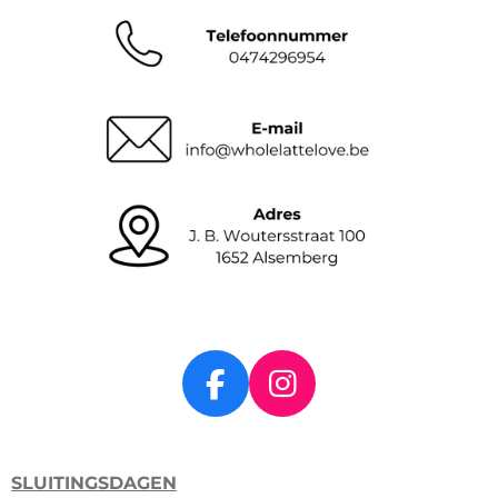
F
I
a
n
c
s
SLUITINGSDAGEN
e
t