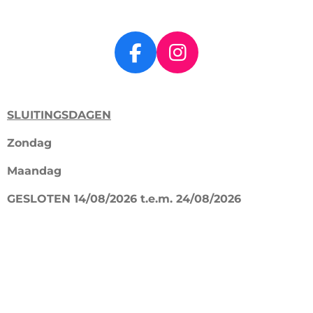
F
I
a
n
c
s
SLUITINGSDAGEN
e
t
b
a
Zondag
o
g
Maandag
o
r
k
a
GESLOTEN 14/08/2026 t.e.m. 24/08/2026
m