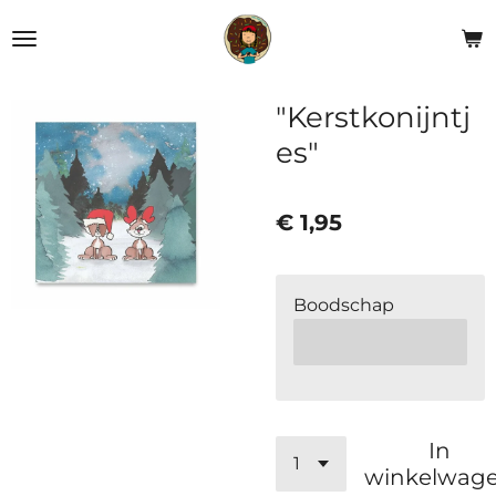
Ga
direct
naar
de
"Kerstkonijntj
hoofdinhoud
es"
€ 1,95
Boodschap
In
winkelwag