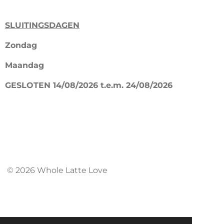
a
n
c
s
SLUITINGSDAGEN
e
t
b
a
Zondag
o
g
Maandag
o
r
k
a
GESLOTEN 14/08/2026 t.e.m. 24/08/2026
m
© 2026 Whole Latte Love