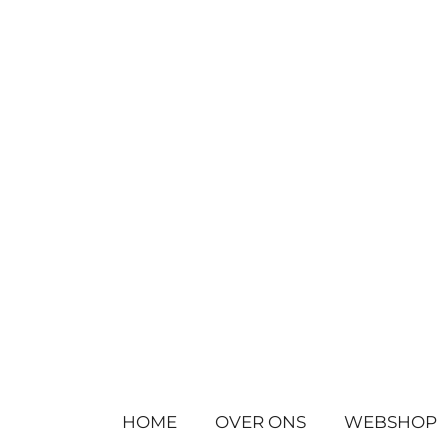
Ga
direct
naar
de
hoofdinhoud
HOME
OVER ONS
WEBSHOP