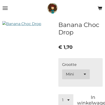
Ga
direct
naar
de
Banana Choc
hoofdinhoud
Drop
€ 1,70
Grootte
In
winkelwag