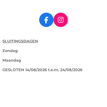
F
I
a
n
c
s
SLUITINGSDAGEN
e
t
b
a
Zondag
o
g
Maandag
o
r
k
a
GESLOTEN 14/08/2026 t.e.m. 24/08/2026
m