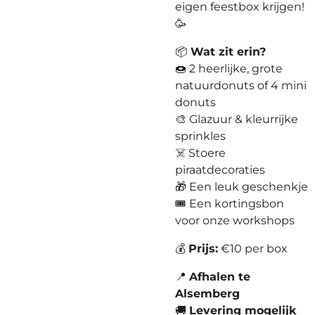
eigen feestbox krijgen!
🥳
📦
Wat zit erin?
🍩 2 heerlijke, grote
natuurdonuts of 4 mini
donuts
🎨 Glazuur & kleurrijke
sprinkles
☠️ Stoere
piraatdecoraties
🎁 Een leuk geschenkje
🎟️ Een kortingsbon
voor onze workshops
💰
Prijs:
€10 per box
📍
Afhalen te
Alsemberg
🚚
Levering mogelijk