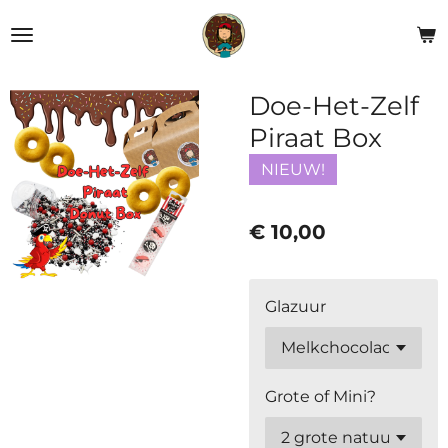
Ga
direct
naar
de
Doe-Het-Zelf
hoofdinhoud
Piraat Box
NIEUW!
€ 10,00
Glazuur
Grote of Mini?