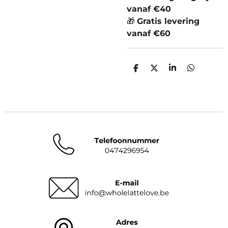
vanaf
€
40
🎁
Gratis levering
vanaf
€
60
D
D
S
D
e
e
h
e
l
e
a
l
e
l
r
e
n
e
n