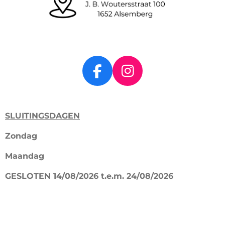
F
I
a
n
c
s
SLUITINGSDAGEN
e
t
b
a
Zondag
o
g
Maandag
o
r
k
a
GESLOTEN 14/08/2026 t.e.m. 24/08/2026
m