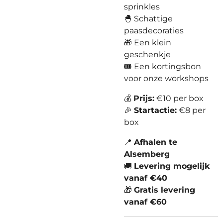
sprinkles
🐣 Schattige
paasdecoraties
🎁 Een klein
geschenkje
🎟️ Een kortingsbon
voor onze workshops
💰
Prijs:
€10 per box
🎉
Startactie:
€8 per
box
📍
Afhalen te
Alsemberg
🚚
Levering mogelijk
vanaf
€
40
🎁
Gratis levering
vanaf
€
60