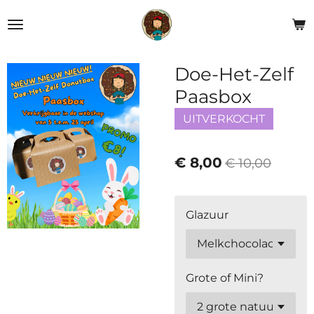
Ga
direct
naar
de
Doe-Het-Zelf
hoofdinhoud
Paasbox
UITVERKOCHT
€ 8,00
€ 10,00
Glazuur
Grote of Mini?