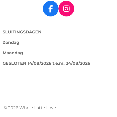
F
I
a
n
c
s
SLUITINGSDAGEN
e
t
b
a
Zondag
o
g
Maandag
o
r
k
a
GESLOTEN 14/08/2026 t.e.m. 24/08/2026
m
© 2026 Whole Latte Love