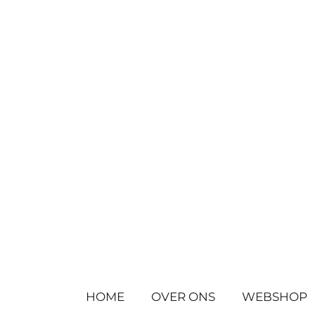
Ga
direct
naar
de
hoofdinhoud
HOME
OVER ONS
WEBSHOP