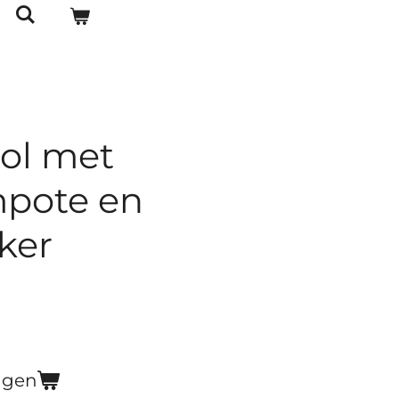
Bol met
pote en
ker
agen