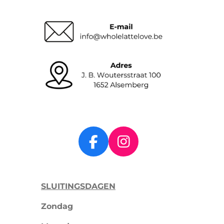
F
I
a
n
c
s
SLUITINGSDAGEN
e
t
b
a
Zondag
o
g