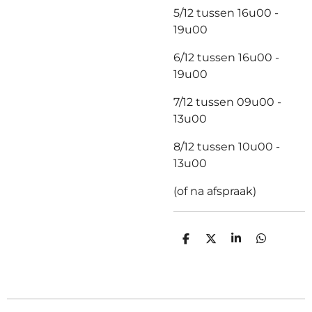
5/12 tussen 16u00 -
19u00
6/12 tussen 16u00 -
19u00
7/12 tussen 09u00 -
13u00
8/12 tussen 10u00 -
13u00
(of na afspraak)
D
D
S
D
e
e
h
e
l
e
a
l
e
l
r
e
n
e
n