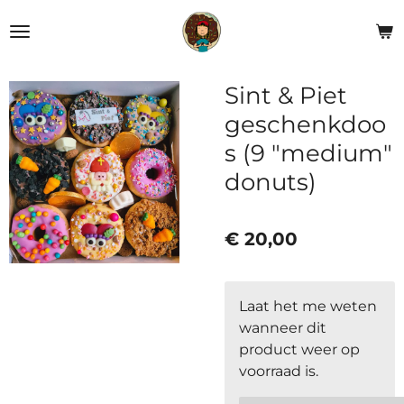
Ga
direct
naar
de
Sint & Piet
hoofdinhoud
geschenkdoo
s (9 "medium"
donuts)
€ 20,00
Laat het me weten
wanneer dit
product weer op
voorraad is.