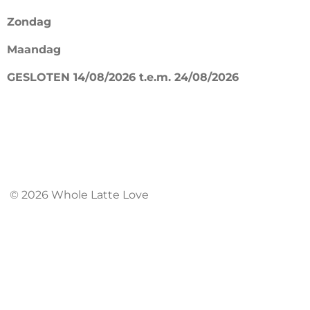
b
a
Zondag
o
g
Maandag
o
r
k
a
GESLOTEN 14/08/2026 t.e.m. 24/08/2026
m
© 2026 Whole Latte Love