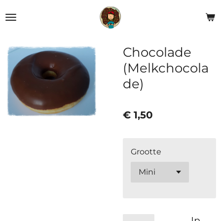
Ga
direct
naar
de
Chocolade
hoofdinhoud
(Melkchocola
de)
€ 1,50
Grootte
In