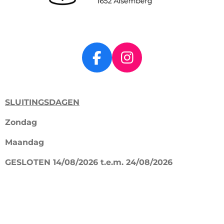
F
I
a
n
c
s
SLUITINGSDAGEN
e
t
b
a
Zondag
o
g
Maandag
o
r
k
a
GESLOTEN 14/08/2026 t.e.m. 24/08/2026
m