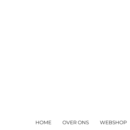
Ga
direct
naar
de
hoofdinhoud
HOME
OVER ONS
WEBSHOP