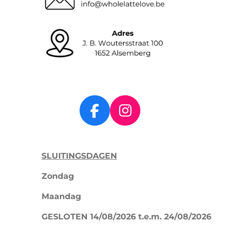
F
I
a
n
c
s
SLUITINGSDAGEN
e
t
b
a
Zondag
o
g
Maandag
o
r
k
a
GESLOTEN 14/08/2026 t.e.m. 24/08/2026