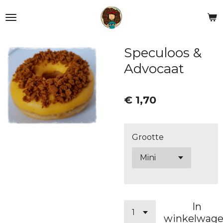
Ga
direct
naar
de
Speculoos &
hoofdinhoud
Advocaat
€ 1,70
Grootte
In
winkelwag