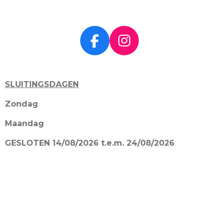
F
I
a
n
c
s
SLUITINGSDAGEN
e
t
b
a
Zondag
o
g
Maandag
o
r
k
a
GESLOTEN 14/08/2026 t.e.m. 24/08/2026
m